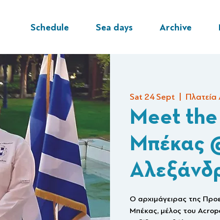
Schedule
Sea days
Archive
Sat 24 Sept
  |  
Πλατεία
Meet the
Μπέκας 
Αλεξάνδ
Ο αρχιμάγειρας της Προε
Μπέκας, μέλος του Acropol