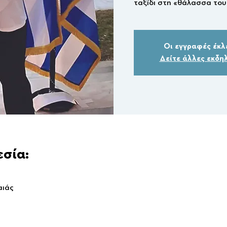
ταξίδι στη «θάλασσα του
Οι εγγραφές έκλ
Δείτε άλλες εκδη
εσία:
αιάς