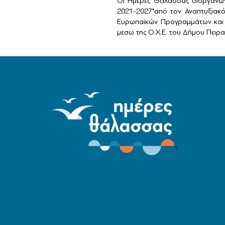
Οι Ημέρες Θάλασσας διοργανών
2021-2027"από τον Αναπτυξιακ
Ευρωπαϊκών Προγραμμάτων και 
μεσω της Ο.Χ.Ε. του Δήμου Πειραι