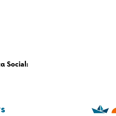
α Social:
ys