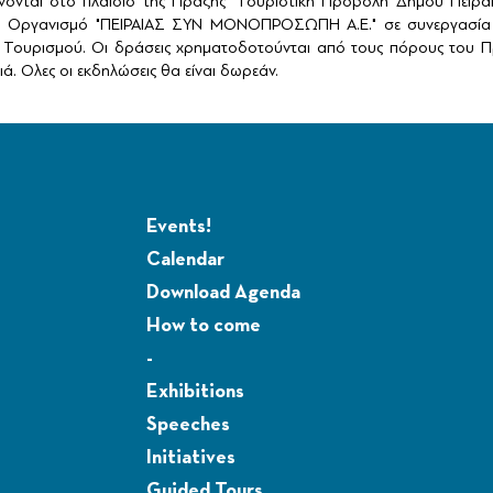
ονται στο πλαίσιο της Πράξης "Τουριστική Προβολή Δήμου Πειρ
ό Οργανισμό "ΠΕΙΡΑΙΑΣ ΣΥΝ ΜΟΝΟΠΡΟΣΩΠΗ Α.Ε." σε συνεργασία 
Τουρισμού. Οι δράσεις χρηματοδοτούνται από τους πόρους του Πρ
ά. Ολες οι εκδηλώσεις θα είναι δωρεάν.
Events!
Calendar
Download Agenda
How to come
-
Exhibitions
Speeches
Initiatives
Guided Tours