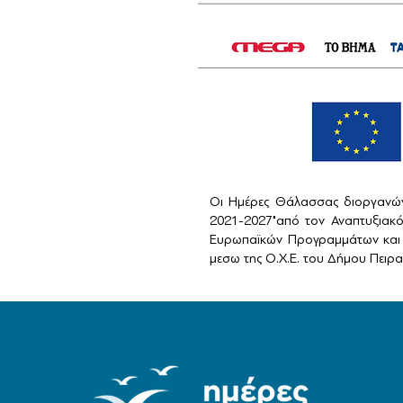
Οι Ημέρες Θάλασσας διοργανών
2021-2027"από τον Αναπτυξιακ
Ευρωπαϊκών Προγραμμάτων και 
μεσω της Ο.Χ.Ε. του Δήμου Πειραι