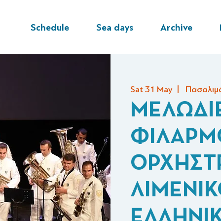
Schedule
Sea days
Archive
Sat 31 May
  |  
Πασαλιμάν
ΜΕΛΩΔΙ
ΦΙΛΑΡΜ
ΟΡΧΗΣΤ
ΛΙΜΕΝΙΚ
ΕΛΛΗΝΙ