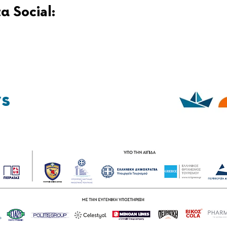
α Social:
ys