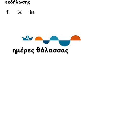
εκδήλωσης
ημέρες θάλασσας
Οι Ημέρες Θάλασσας διοργανώνονται στο πλαίσιο της Πράξης
"Τουριστική Προβολή Δήμου Πειραιά" του Προγραμματος