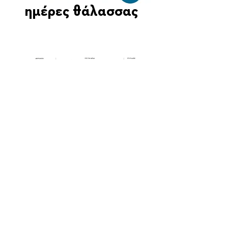
ημέρες θάλασσας
Οι Ημέρες Θάλασσας διοργανώνονται στο πλαίσιο της Πράξης
"Τουριστική Προβολή Δήμου Πειραιά" του Προγραμματος
"ΑΤΤΙΚΗ
2021-2027
"από τον Αναπτυξιακό Οργανισμό "ΠΕΙΡΑΙΑΣ
ΣΥΝ ΜΟΝΟΠΡΟΣΩΠΗ Α.Ε." σε συνεργασία με τη Διεύθυνση
Εξωστρέφειας, Ευρωπαϊκών Προγραμμάτων και Τουρισμού. Οι
δράσεις χρηματοδοτούνται από τους πόρους του Προγραμματος
"Αττική"
2021-2027
μεσω της Ο.Χ.Ε. του Δήμου Πειραιά. Ολες οι
εκδηλώσεις θα είναι δωρεάν.