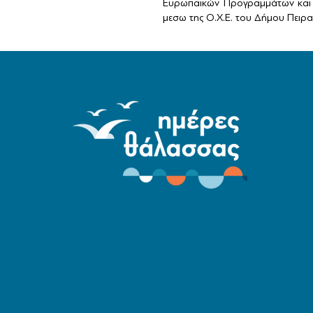
Ευρωπαϊκών Προγραμμάτων και 
μεσω της Ο.Χ.Ε. του Δήμου Πειραι