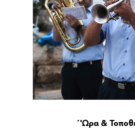
΄'Ωρα & Τοποθ