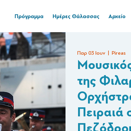
Πρόγραμμα
Ημέρες Θάλασσας
Αρχείο
Παρ 03 Ιουν
  |  
Pireas
Μουσικός
της Φιλα
Ορχήστρ
Πειραιά 
Πεζόδρο