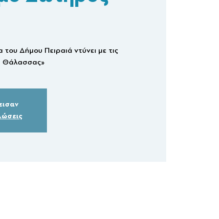
του Δήμου Πειραιά ντύνει με τις
ες Θάλασσας»
εισαν
λώσεις