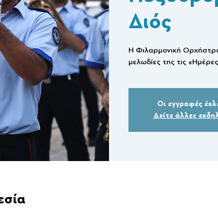
Διός
Η Φιλαρμονική Ορχήστρα 
μελωδίες της τις «Ημέρ
Οι εγγραφές έκλ
Δείτε άλλες εκδη
εσία