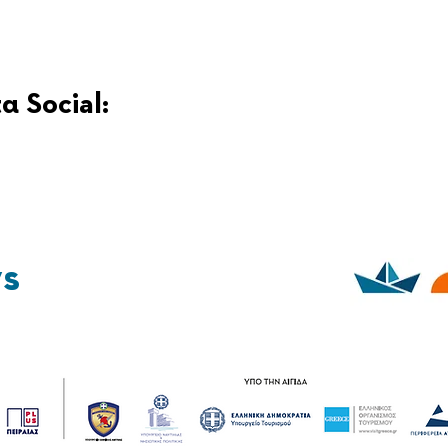
α Social:
ys