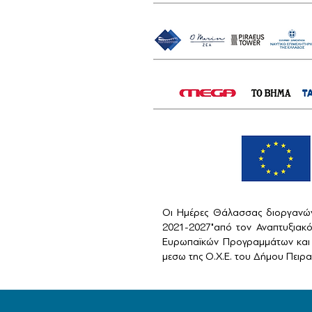
Οι Ημέρες Θάλασσας διοργανών
2021-2027"από τον Αναπτυξιακ
Ευρωπαϊκών Προγραμμάτων και 
μεσω της Ο.Χ.Ε. του Δήμου Πειραι