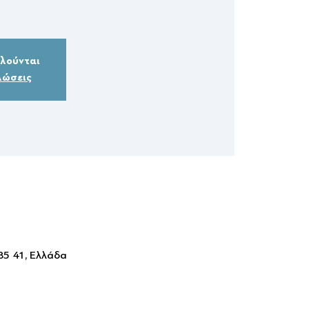
ωλούνται
λώσεις
85 41, Ελλάδα