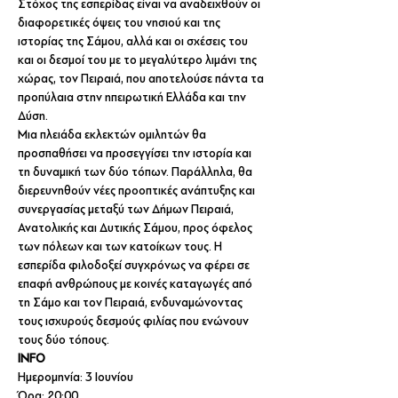
Στόχος της εσπερίδας είναι να αναδειχθούν οι 
διαφορετικές όψεις του νησιού και της 
ιστορίας της Σάμου, αλλά και οι σχέσεις του 
και οι δεσμοί του με το μεγαλύτερο λιμάνι της 
χώρας, τον Πειραιά, που αποτελούσε πάντα τα 
προπύλαια στην ηπειρωτική Ελλάδα και την 
Δύση. 
Μια πλειάδα εκλεκτών ομιλητών θα 
προσπαθήσει να προσεγγίσει την ιστορία και 
τη δυναμική των δύο τόπων. Παράλληλα, θα 
διερευνηθούν νέες προοπτικές ανάπτυξης και 
συνεργασίας μεταξύ των Δήμων Πειραιά, 
Ανατολικής και Δυτικής Σάμου, προς όφελος 
των πόλεων και των κατοίκων τους. Η 
εσπερίδα φιλοδοξεί συγχρόνως να φέρει σε 
επαφή ανθρώπους με κοινές καταγωγές από 
τη Σάμο και τον Πειραιά, ενδυναμώνοντας 
τους ισχυρούς δεσμούς φιλίας που ενώνουν 
τους δύο τόπους. 
INFO
Ημερομηνία: 3 Ιουνίου
Ώρα: 20:00