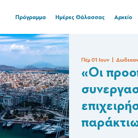
Πρόγραμμα
Ημέρες Θάλασσας
Αρχείο
Πέμ 01 Ιουν
  |  
Δωδεκαν
«Οι προο
συνεργασ
επιχειρή
παράκτιω