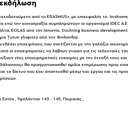
ν εκδήλωση
ηματοδοτούμενο από το ERASMUS+, με επικεφαλής το  Inishow
ία ενώ την κοινοπραξία συμπληρώνουν οι οργανισμοί IDEC A.E.
λτα, EOLAS από την Ισπανία, Stichting business development 
ιο Τurun yliopisto από την Φινλανδία.  
υνδέσει επιχειρήσεις που σχετίζονται με την γαλάζια οικονομί
πό οι επιχειρηματίες να λάβουν γνώση για τις τελευταίες τάσ
ξουν νέες επιχειρηματικές ευκαιρίες με την ένταξή τους και 
Θάλασσας» θα πραγματοποιηθεί ομιλία ενημέρωσης προς επιχ
και το δίκτυο που έχει αναπτυχθεί μέσω του έργου και τις προ
ρήσεων.  
Εστία , Υψηλάντου 143 - 145, Πειραιάς…