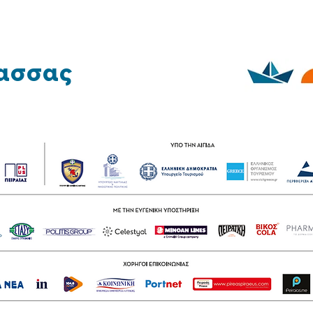
ασσας