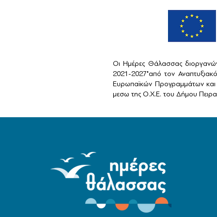
Οι Ημέρες Θάλασσας διοργανών
2021-2027"από τον Αναπτυξιακ
Ευρωπαϊκών Προγραμμάτων και 
μεσω της Ο.Χ.Ε. του Δήμου Πειραι