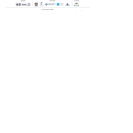
Οι Ημέρες Θάλασσας διοργανώνονται στο πλαίσιο της Πράξης
"Τουριστική Προβολή Δήμου Πειραιά" του Προγραμματος
"ΑΤΤΙΚΗ
2021-2027
"από τον Αναπτυξιακό Οργανισμό "ΠΕΙΡΑΙΑΣ
ΣΥΝ ΜΟΝΟΠΡΟΣΩΠΗ Α.Ε." σε συνεργασία με τη Διεύθυνση
Εξωστρέφειας, Ευρωπαϊκών Προγραμμάτων και Τουρισμού. Οι
δράσεις χρηματοδοτούνται από τους πόρους του Προγραμματος
"Αττική"
2021-2027
μεσω της Ο.Χ.Ε. του Δήμου Πειραιά. Ολες οι
εκδηλώσεις θα είναι δωρεάν.
ημέρες θάλασσας