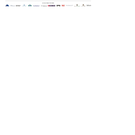
Οι Ημέρες Θάλασσας διοργανώνονται στο πλαίσιο της Πράξης
"Τουριστική Προβολή Δήμου Πειραιά" του Προγραμματος
"ΑΤΤΙΚΗ
2021-2027
"από τον Αναπτυξιακό Οργανισμό "ΠΕΙΡΑΙΑΣ
ΣΥΝ ΜΟΝΟΠΡΟΣΩΠΗ Α.Ε." σε συνεργασία με τη Διεύθυνση
Εξωστρέφειας, Ευρωπαϊκών Προγραμμάτων και Τουρισμού. Οι
δράσεις χρηματοδοτούνται από τους πόρους του Προγραμματος
"Αττική"
2021-2027
μεσω της Ο.Χ.Ε. του Δήμου Πειραιά. Ολες οι
εκδηλώσεις θα είναι δωρεάν.
sea days
© 2022 by
Destination Pireaus
Created by
Designature