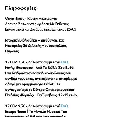
Πληροφορίες:
Open House - Ίδρυμα Αικατερίνης 
ΛασκαρίδηΑνοιχτές Δράσεις Με Εκθέσεις, 
Εργαστήρια Και Διαδραστικές Εμπειρίες 
25/05 
Ιστορική Βιβλιοθήκη – Διεύθυνση: 2ας 
Μεραρχίας 36 & Ακτής Μουτσοπούλου, 
Πειραιάς
12:00-13:30 - Δηλώστε συμμετοχή 
ΕΔΩ
Κυνήγι Θησαυρού | Από Τα Βιβλία Στο Βυθό. 
Ένα διαδραστικό παιχνίδι ανακάλυψης που 
συνδέει ναυμαχίες, αντικείμενα και ιστορίες, με 
οδηγό μια εφαρμογή για tablet | Σε 
συνεργασία με το Κέντρο Οπτικοακουστικής 
Παιδείας «Καρπός» | Για Έφηβους: 12-15 ετών.
12:00-19:30 - Δηλώστε συμμετοχή 
ΕΔΩ
Escape Room | Το Μεγάλο Μυστικό Του 