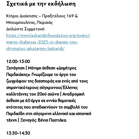
Σχετικά με την εκδήλωση
Κτήριο Διοίκησης – Πραξιτέλους 169 & 
Μπουμπουλίνας, Πειραιάς
Δηλώστε Συμμετοχή:
https://www.laskaridisfoundation.org/event/i
meres-thalassas-2025-oi-draseis-tou-
idrymatos-aikaterinis-laskaridi/
12:00-13:00
Ξενάγηση | Μόνιμη έκθεση «Δημήτρης 
Περδικάκης»: Γνωρίζουμε το έργο του 
ζωγράφου της διασποράς και ενός από τους 
σημαντικότερους σύγχρονους Έλληνες 
καλλιτέχνες του 20ού αιώνα | Αναδρομική 
έκθεση με 60 έργα σε εννέα θεματικές 
ενότητες που αναδεικνύουν τη συμβολή του 
Περδικίδη στη σύγχρονη ελληνική και ισπανική 
τέχνη | Ξεναγός: Βένια Παστάκα.
13:30-14:30