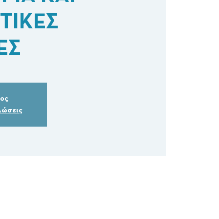
ΤΙΚΕΣ
ΕΣ
δος
λώσεις