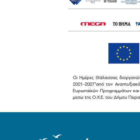
Οι Ημέρες Θάλασσας διοργανών
2021-2027"από τον Αναπτυξιακ
Ευρωπαϊκών Προγραμμάτων και 
μεσω της Ο.Χ.Ε. του Δήμου Πειραι