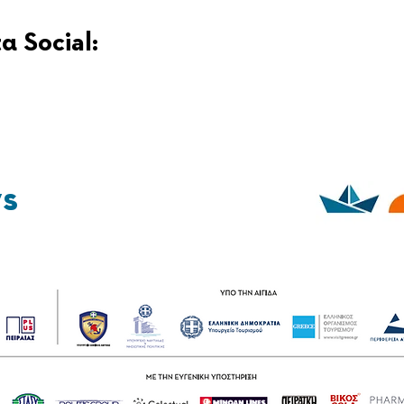
α Social:
ys