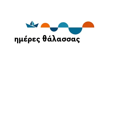
ημέρες θάλασσας
Οι Ημέρες Θάλασσας διοργανώνονται στο πλαίσιο της Πράξης
"Τουριστική Προβολή Δήμου Πειραιά" του Προγραμματος
"ΑΤΤΙΚΗ
2021-2027
"από τον Αναπτυξιακό Οργανισμό "ΠΕΙΡΑΙΑΣ
ΣΥΝ ΜΟΝΟΠΡΟΣΩΠΗ Α.Ε." σε συνεργασία με τη Διεύθυνση
Εξωστρέφειας, Ευρωπαϊκών Προγραμμάτων και Τουρισμού. Οι
δράσεις χρηματοδοτούνται από τους πόρους του Προγραμματος