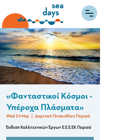
«Φανταστικοί Κόσμοι -
Υπέροχα Πλάσματα»
Wed 24 May
  |  
Δημοτική Πινακοθήκη Πειραιά
Έκθεση Καλλιτεχνικών Έργων Ε.Ε.Ε.ΕΚ Πειραιά