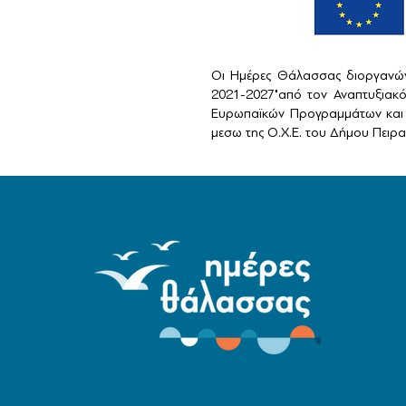
Οι Ημέρες Θάλασσας διοργανών
2021-2027"από τον Αναπτυξιακ
Ευρωπαϊκών Προγραμμάτων και 
μεσω της Ο.Χ.Ε. του Δήμου Πειραι