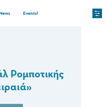
News
Events!
λ Ρομποτικής
ιραιά»