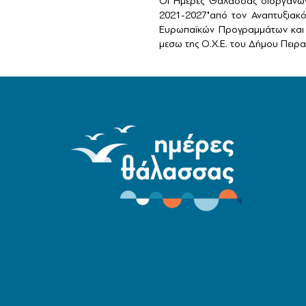
Οι Ημέρες Θάλασσας διοργανών
2021-2027"από τον Αναπτυξιακ
Ευρωπαϊκών Προγραμμάτων και 
μεσω της Ο.Χ.Ε. του Δήμου Πειραι