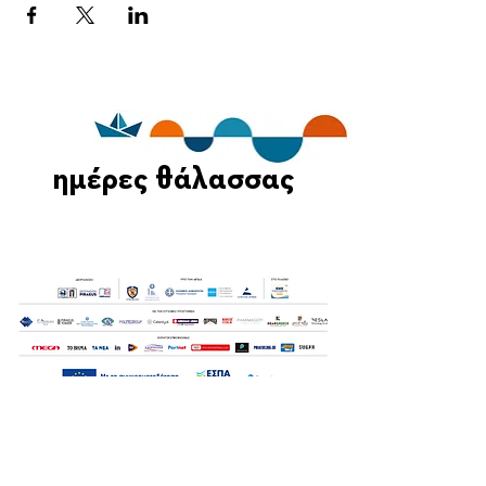
ημέρες θάλασσας
Οι Ημέρες Θάλασσας διοργανώνονται στο πλαίσιο της Πράξης
"Τουριστική Προβολή Δήμου Πειραιά" του Προγραμματος
"ΑΤΤΙΚΗ
2021-2027
"από τον Αναπτυξιακό Οργανισμό "ΠΕΙΡΑΙΑΣ
ΣΥΝ ΜΟΝΟΠΡΟΣΩΠΗ Α.Ε." σε συνεργασία με τη Διεύθυνση