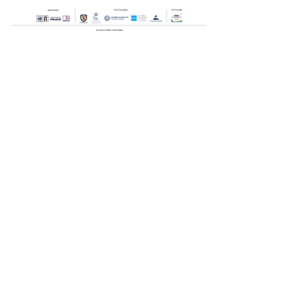
Οι Ημέρες Θάλασσας διοργανώνονται στο πλαίσιο της Πράξης
"Τουριστική Προβολή Δήμου Πειραιά" του Προγραμματος
"ΑΤΤΙΚΗ
2021-2027
"από τον Αναπτυξιακό Οργανισμό "ΠΕΙΡΑΙΑΣ
ΣΥΝ ΜΟΝΟΠΡΟΣΩΠΗ Α.Ε." σε συνεργασία με τη Διεύθυνση
Εξωστρέφειας, Ευρωπαϊκών Προγραμμάτων και Τουρισμού. Οι
δράσεις χρηματοδοτούνται από τους πόρους του Προγραμματος
"Αττική"
2021-2027
μεσω της Ο.Χ.Ε. του Δήμου Πειραιά. Ολες οι
εκδηλώσεις θα είναι δωρεάν.
sea days