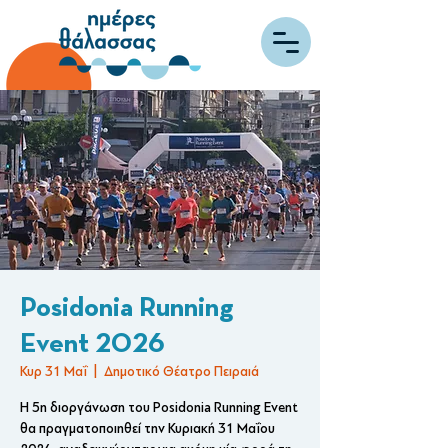
Posidonia Running
Event 2026
Κυρ 31 Μαΐ
  |  
Δημοτικό Θέατρο Πειραιά
Η 5η διοργάνωση του Posidonia Running Event
θα πραγματοποιηθεί την Κυριακή 31 Μαΐου