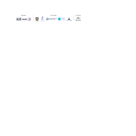
Οι Ημέρες Θάλασσας διοργανώνονται στο πλαίσιο της Πράξης
"Τουριστική Προβολή Δήμου Πειραιά" του Προγραμματος
"ΑΤΤΙΚΗ
2021-2027
"από τον Αναπτυξιακό Οργανισμό "ΠΕΙΡΑΙΑΣ
ΣΥΝ ΜΟΝΟΠΡΟΣΩΠΗ Α.Ε." σε συνεργασία με τη Διεύθυνση
Εξωστρέφειας, Ευρωπαϊκών Προγραμμάτων και Τουρισμού. Οι
δράσεις χρηματοδοτούνται από τους πόρους του Προγραμματος
"Αττική"
2021-2027
μεσω της Ο.Χ.Ε. του Δήμου Πειραιά. Ολες οι
εκδηλώσεις θα είναι δωρεάν.