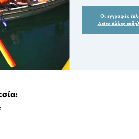
Οι εγγραφές έκλ
Δείτε άλλες εκδη
εσία:
0