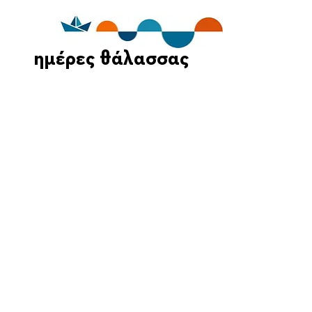
ημέρες θάλασσας
Οι Ημέρες Θάλασσας διοργανώνονται στο πλαίσιο της Πράξης
"Τουριστική Προβολή Δήμου Πειραιά" του Προγραμματος
"ΑΤΤΙΚΗ
2021-2027
"από τον Αναπτυξιακό Οργανισμό "ΠΕΙΡΑΙΑΣ
ΣΥΝ ΜΟΝΟΠΡΟΣΩΠΗ Α.Ε." σε συνεργασία με τη Διεύθυνση
Εξωστρέφειας, Ευρωπαϊκών Προγραμμάτων και Τουρισμού. Οι
δράσεις χρηματοδοτούνται από τους πόρους του Προγραμματος
"Αττική"
2021-2027
μεσω της Ο.Χ.Ε. του Δήμου Πειραιά. Ολες οι
εκδηλώσεις θα είναι δωρεάν.