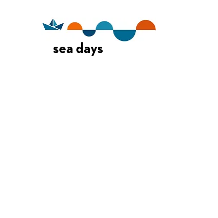
sea days
Οι Ημέρες Θάλασσας διοργανώνονται στο πλαίσιο της Πράξης
"Τουριστική Προβολή Δήμου Πειραιά" του Προγραμματος
"ΑΤΤΙΚΗ
2021-2027
"από τον Αναπτυξιακό Οργανισμό "ΠΕΙΡΑΙΑΣ
ΣΥΝ ΜΟΝΟΠΡΟΣΩΠΗ Α.Ε." σε συνεργασία με τη Διεύθυνση
Εξωστρέφειας, Ευρωπαϊκών Προγραμμάτων και Τουρισμού. Οι
δράσεις χρηματοδοτούνται από τους πόρους του Προγραμματος
"Αττική"
2021-2027
μεσω της Ο.Χ.Ε. του Δήμου Πειραιά. Ολες οι
εκδηλώσεις θα είναι δωρεάν.