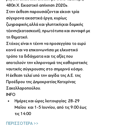
480π.Χ. Εικαστική απήχηση 2020».
Στην έκθεση παρουσιάζονται είκοσι τρία 
σύγχρονα εικαστικά έργα, κυρίως 
ζωγραφικής,αλλά και γλυπτικήςκαι δομικής 
τέχνης(κατασκευή), πρωτότυπα και συναφή με 
τη θεματική. 
Στόχος είναι η τέχνη να προσεγγίσει το ευρύ 
κοινό και να επικοινωνήσει με ελκυστικό 
τρόπο τα διδάγματα και τις αξίες που 
αποτελούν την κληρονομιά της καθοριστικής 
ναυτικής σύγκρουσης στο σημερινό κόσμο.
Η έκθεση τελεί υπό την αιγίδα της Α.Ε. της 
Προέδρου της Δημοκρατίας Κατερίνας 
Σακελλαροπούλου. 
INFO
Ημέρες και ώρες λειτουργίας: 28-29 
Μαΐου  και 1-5 Ιουνίου, από τις 9:00 έως 
τις 14:00
ΠΕΡΙΣΣΟΤΕΡΑ >>