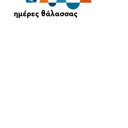
ημέρες θάλασσας
Οι Ημέρες Θάλασσας διοργανώνονται στο πλαίσιο της Πράξης
"Τουριστική Προβολή Δήμου Πειραιά" του Προγραμματος
"ΑΤΤΙΚΗ
2021-2027
"από τον Αναπτυξιακό Οργανισμό "ΠΕΙΡΑΙΑΣ
ΣΥΝ ΜΟΝΟΠΡΟΣΩΠΗ Α.Ε." σε συνεργασία με τη Διεύθυνση
Εξωστρέφειας, Ευρωπαϊκών Προγραμμάτων και Τουρισμού. Οι
δράσεις χρηματοδοτούνται από τους πόρους του Προγραμματος
"Αττική"
2021-2027
μεσω της Ο.Χ.Ε. του Δήμου Πειραιά. Ολες οι
εκδηλώσεις θα είναι δωρεάν.