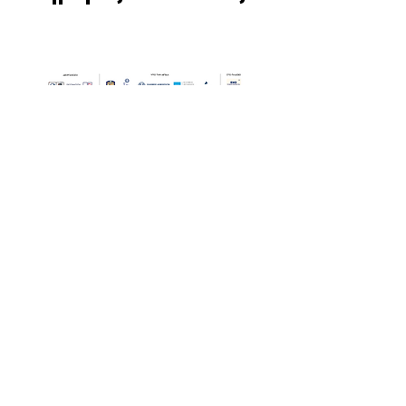
Οι Ημέρες Θάλασσας διοργανώνονται στο πλαίσιο της Πράξης
"Τουριστική Προβολή Δήμου Πειραιά" του Προγραμματος
"ΑΤΤΙΚΗ
2021-2027
"από τον Αναπτυξιακό Οργανισμό "ΠΕΙΡΑΙΑΣ
ΣΥΝ ΜΟΝΟΠΡΟΣΩΠΗ Α.Ε." σε συνεργασία με τη Διεύθυνση
Εξωστρέφειας, Ευρωπαϊκών Προγραμμάτων και Τουρισμού. Οι
δράσεις χρηματοδοτούνται από τους πόρους του Προγραμματος
"Αττική"
2021-2027
μεσω της Ο.Χ.Ε. του Δήμου Πειραιά. Ολες οι
εκδηλώσεις θα είναι δωρεάν.