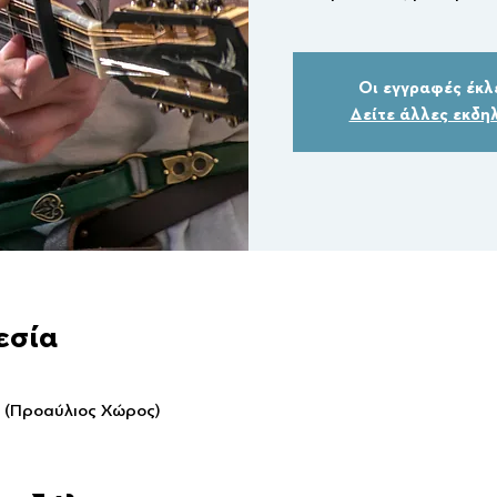
Οι εγγραφές έκλ
Δείτε άλλες εκδη
εσία
, (Προαύλιος Χώρος)