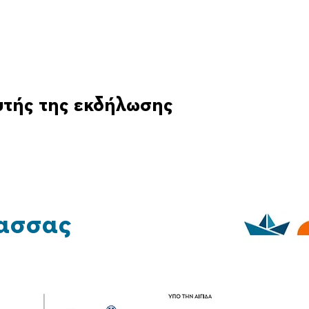
υτής της εκδήλωσης
ασσας