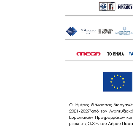
Οι Ημέρες Θάλασσας διοργανών
2021-2027"από τον Αναπτυξιακ
Ευρωπαϊκών Προγραμμάτων και 
μεσω της Ο.Χ.Ε. του Δήμου Πειραι