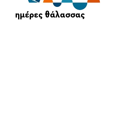
ημέρες θάλασσας
Οι Ημέρες Θάλασσας διοργανώνονται στο πλαίσιο της Πράξης
"Τουριστική Προβολή Δήμου Πειραιά" του Προγραμματος
"ΑΤΤΙΚΗ
2021-2027
"από τον Αναπτυξιακό Οργανισμό "ΠΕΙΡΑΙΑΣ
ΣΥΝ ΜΟΝΟΠΡΟΣΩΠΗ Α.Ε." σε συνεργασία με τη Διεύθυνση
Εξωστρέφειας, Ευρωπαϊκών Προγραμμάτων και Τουρισμού. Οι
δράσεις χρηματοδοτούνται από τους πόρους του Προγραμματος
"Αττική"
2021-2027
μεσω της Ο.Χ.Ε. του Δήμου Πειραιά. Ολες οι
εκδηλώσεις θα είναι δωρεάν.