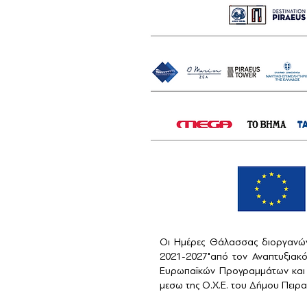
Οι Ημέρες Θάλασσας διοργανών
2021-2027"από τον Αναπτυξιακ
Ευρωπαϊκών Προγραμμάτων και 
μεσω της Ο.Χ.Ε. του Δήμου Πειραι