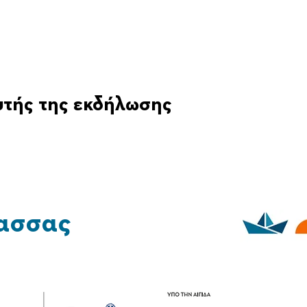
υτής της εκδήλωσης
ασσας