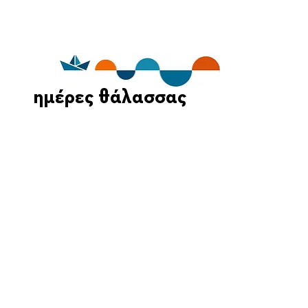
ημέρες θάλασσας
Οι Ημέρες Θάλασσας διοργανώνονται στο πλαίσιο της Πράξης
"Τουριστική Προβολή Δήμου Πειραιά" του Προγραμματος
"ΑΤΤΙΚΗ
2021-2027
"από τον Αναπτυξιακό Οργανισμό "ΠΕΙΡΑΙΑΣ
ΣΥΝ ΜΟΝΟΠΡΟΣΩΠΗ Α.Ε." σε συνεργασία με τη Διεύθυνση
Εξωστρέφειας, Ευρωπαϊκών Προγραμμάτων και Τουρισμού. Οι
δράσεις χρηματοδοτούνται από τους πόρους του Προγραμματος