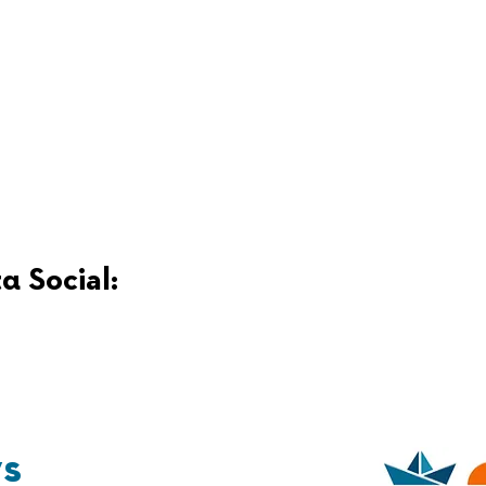
α Social:
ys