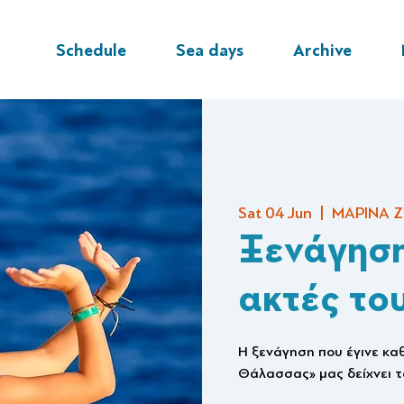
Schedule
Sea days
Archive
Sat 04 Jun
  |  
ΜΑΡΙΝΑ Ζ
Ξενάγηση
ακτές το
Η ξενάγηση που έγινε κ