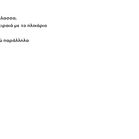
άλασσα; 
ιραιά με το πλοιάριο 
νώ παράλληλα 