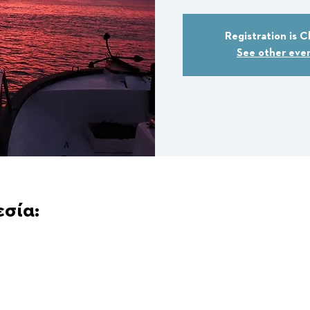
Registration is C
See other eve
εσία: