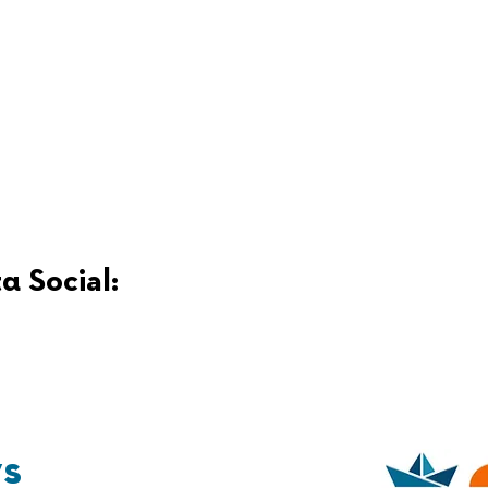
α Social:
ys