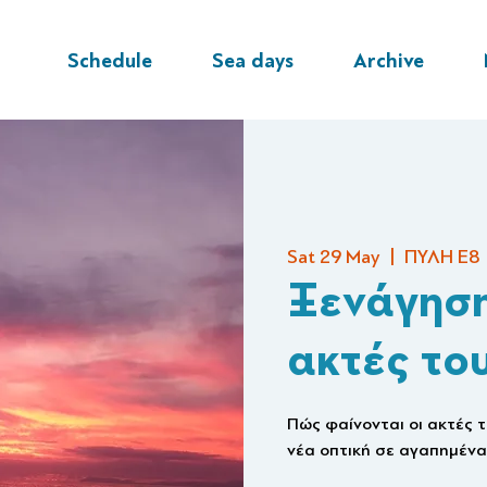
Schedule
Sea days
Archive
Sat 29 May
  |  
ΠΥΛΗ Ε8
Ξενάγηση
ακτές το
Πώς φαίνονται οι ακτές 
νέα οπτική σε αγαπημένα