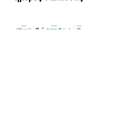
Οι Ημέρες Θάλασσας διοργανώνονται στο πλαίσιο της Πράξης
"Τουριστική Προβολή Δήμου Πειραιά" του Προγραμματος
"ΑΤΤΙΚΗ
2021-2027
"από τον Αναπτυξιακό Οργανισμό "ΠΕΙΡΑΙΑΣ
ΣΥΝ ΜΟΝΟΠΡΟΣΩΠΗ Α.Ε." σε συνεργασία με τη Διεύθυνση
Εξωστρέφειας, Ευρωπαϊκών Προγραμμάτων και Τουρισμού. Οι
δράσεις χρηματοδοτούνται από τους πόρους του Προγραμματος
"Αττική"
2021-2027
μεσω της Ο.Χ.Ε. του Δήμου Πειραιά. Ολες οι
εκδηλώσεις θα είναι δωρεάν.