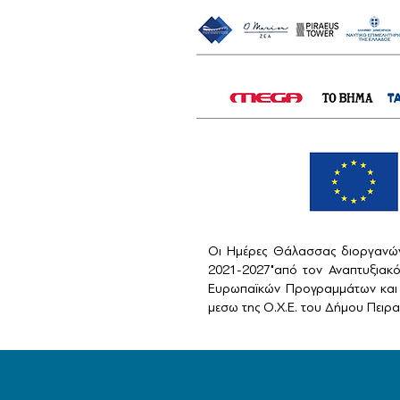
Οι Ημέρες Θάλασσας διοργανών
2021-2027"από τον Αναπτυξιακ
Ευρωπαϊκών Προγραμμάτων και 
μεσω της Ο.Χ.Ε. του Δήμου Πειραι