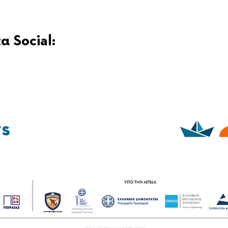
α Social:
ys