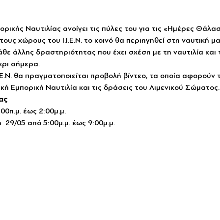
ορικής Ναυτιλίας ανοίγει τις πύλες του για τις «Ημέρες Θάλα
ους χώρους του Ι.Ι.Ε.Ν. το κοινό θα περιηγηθεί στη ναυτική 
κάθε άλλης δραστηριότητας που έχει σχέση με τη ναυτιλία και
χρι σήμερα.
Ι.Ε.Ν. θα πραγματοποιείται προβολή βίντεο, τα οποία αφορούν
ική Εμπορική Ναυτιλία και τις δράσεις του Λιμενικού Σώματος.
ας
0π.μ. έως 2:00μ.μ.
 29/05 από 5:00μ.μ. έως 9:00μ.μ.