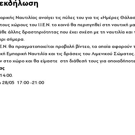
ν εκδήλωση
ορικής Ναυτιλίας ανοίγει τις πύλες του για τις «Ημέρες Θάλα
ους χώρους του Ι.Ι.Ε.Ν. το κοινό θα περιηγηθεί στη ναυτική 
κάθε άλλης δραστηριότητας που έχει σχέση με τη ναυτιλία και
χρι σήμερα.
Ι.Ε.Ν. θα πραγματοποιείται προβολή βίντεο, τα οποία αφορούν
ική Εμπορική Ναυτιλία και τις δράσεις του Λιμενικού Σώματος
ν στο χώρο και θα είμαστε  στη διάθεσή τους για οποιαδήπο
ας
14:00.
 28/05  17:00 -21:00