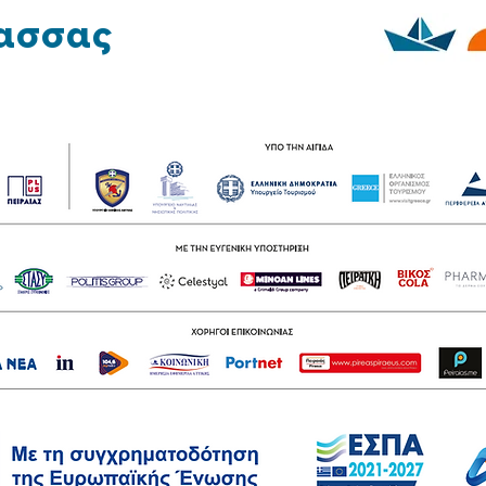
ασσας