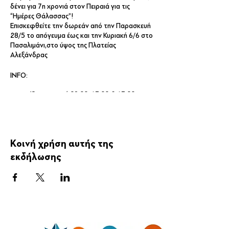
δένει για 7η χρονιά στον Πειραιά για τις
“Ημέρες Θάλασσας”!
Επισκεφθείτε την δωρεάν από την Παρασκευή
28/5 το απόγευμα έως και την Κυριακή 6/6 στο
Πασαλιμάνι,στο ύψος της Πλατείας
Αλεξάνδρας
INFO:
Ώρες κοινού 09:00-13:00 & 17:00-
19:00.
Μέτρα COVID19: Οι ξεναγήσεις θα γίνουν
σύμφωνα με τα μέτρα του ΕΟΔΥ για την
Κοινή χρήση αυτής της
ασφάλεια όλων και την αποφυγή διαποράς
εκδήλωσης
του ιού. Παρακαλούμε κρατήστε τις
αποστάσεις, φοράτε μάσκα όπου χρειάζεται
και ακολουθήστε τις οδηγίες των υπευθύνων.
Να σημειωθεί ότι δεν επιτρέπεται είσοδος σε
κατοικίδια καθώς και η κατανάλωση φαγητού
και ποτού κατά τη διάρκεια της επίσκεψης.