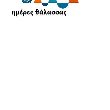
ημέρες θάλασσας
Οι Ημέρες Θάλασσας διοργανώνονται στο πλαίσιο της Πράξης
"Τουριστική Προβολή Δήμου Πειραιά" του Προγραμματος
"ΑΤΤΙΚΗ
2021-2027
"από τον Αναπτυξιακό Οργανισμό "ΠΕΙΡΑΙΑΣ
ΣΥΝ ΜΟΝΟΠΡΟΣΩΠΗ Α.Ε." σε συνεργασία με τη Διεύθυνση
Εξωστρέφειας, Ευρωπαϊκών Προγραμμάτων και Τουρισμού. Οι
δράσεις χρηματοδοτούνται από τους πόρους του Προγραμματος
"Αττική"
2021-2027
μεσω της Ο.Χ.Ε. του Δήμου Πειραιά. Ολες οι
εκδηλώσεις θα είναι δωρεάν.