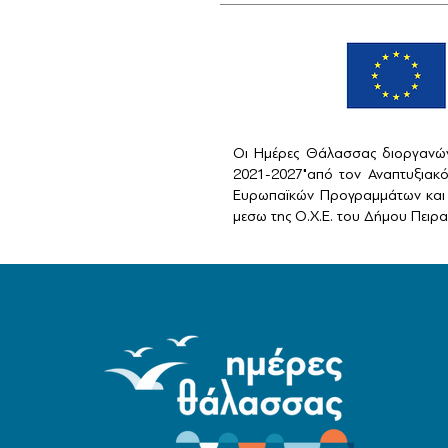
Οι Ημέρες Θάλασσας διοργανών
2021-2027"από τον Αναπτυξιακ
Ευρωπαϊκών Προγραμμάτων και 
μεσω της Ο.Χ.Ε. του Δήμου Πειραι