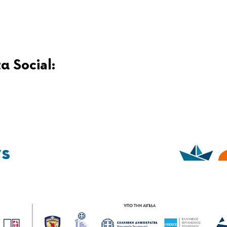
α Social:
ys