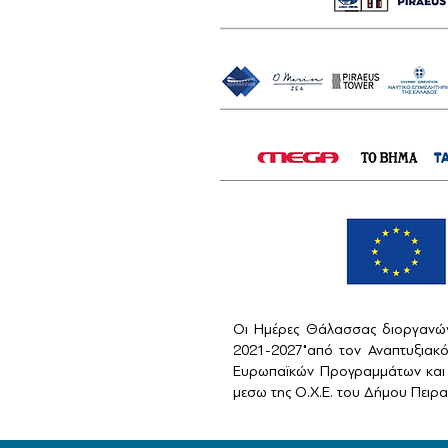
Οι Ημέρες Θάλασσας διοργανών
2021-2027"από τον Αναπτυξιακ
Ευρωπαϊκών Προγραμμάτων και 
μεσω της Ο.Χ.Ε. του Δήμου Πειραι