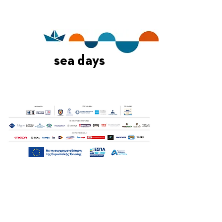
sea days
Οι Ημέρες Θάλασσας διοργανώνονται στο πλαίσιο της Πράξης
"Τουριστική Προβολή Δήμου Πειραιά" του Προγραμματος
"ΑΤΤΙΚΗ
2021-2027
"από τον Αναπτυξιακό Οργανισμό "ΠΕΙΡΑΙΑΣ
ΣΥΝ ΜΟΝΟΠΡΟΣΩΠΗ Α.Ε." σε συνεργασία με τη Διεύθυνση
Εξωστρέφειας, Ευρωπαϊκών Προγραμμάτων και Τουρισμού. Οι
δράσεις χρηματοδοτούνται από τους πόρους του Προγραμματος
"Αττική"
2021-2027
μεσω της Ο.Χ.Ε. του Δήμου Πειραιά. Ολες οι