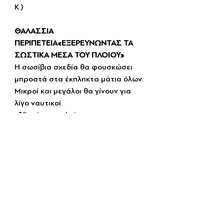
Κ.)
ΘΑΛΑΣΣΙΑ 
ΠΕΡΙΠΕΤΕΙΑ«ΕΞΕΡΕΥΝΩΝΤΑΣ ΤΑ 
ΣΩΣΤΙΚΑ ΜΕΣΑ ΤΟΥ ΠΛΟΙΟΥ»
Η σωσίβια σχεδία θα φουσκώσει 
μπροστά στα έκπληκτα μάτια όλων. 
Μικροί και μεγάλοι θα γίνουν για 
λίγο ναυτικοί.
📍Εντός του πλοίου 
Knossos Palace
 των Μινωικών 
ΓραμμώνΛιμάνι Πειραιά, Πύλη Ε2
🕣11:00
Δήλωση συμμετοχής: 
info@elint.org.gr
Διοργάνωση: Ελληνικό Ινστιτούτο 
Ναυτικής Τεχνολογίας
ΞΕΝΑΓΗΣΗ ΕΝ ΠΛΩ ΣΤΙΣ ΑΚΤΕΣ 