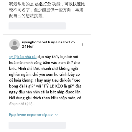
我最常用的是 
起名打分
 功能，可以快速比
較不同名字，至少能提供一些方向，再搭
配自己的想法挑選。
Μου αρέσει
Απάντηση
uyenghomsoet.h.uy.e.n+abc123
24 Μαΐ
tỷ lệ kèo nhà cái
 dạo này thấy bạn bè nói 
hoài nên mình cũng bấm vào xem thử cho 
biết. Mình chỉ lướt nhanh chứ không ngồi 
nghiền ngẫm, chủ yếu xem họ trình bày có 
dễ hiểu không. Thấy mấy tiêu đề kiểu “Kèo 
bóng đá là gì?” với “TỶ LỆ KÈO là gì?” đặt 
ngay đầu nên nhìn cái là bắt nhịp được liền. 
Nội dung giải thích theo kiểu nhập môn, có 
đoạn nói tỷ lệ…
Εμφάνιση περισσοτέρων
Μου αρέσει
Απάντηση