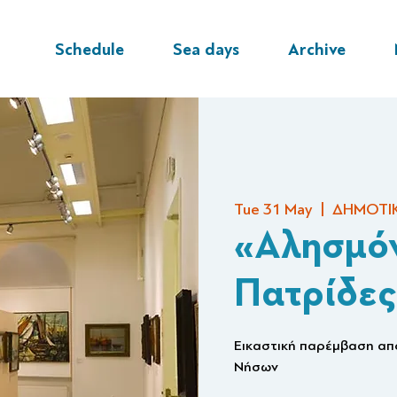
Schedule
Sea days
Archive
Tue 31 May
  |  
ΔΗΜΟΤΙ
«Αλησμό
Πατρίδες
Εικαστική παρέμβαση από
Νήσων