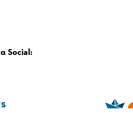
α Social:
ys