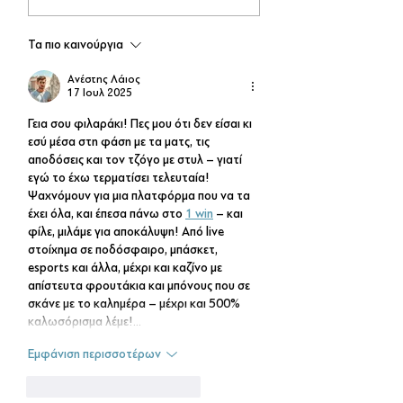
βραδιά κάτω από τα
αστέρια!
Τα πιο καινούργια
Ανέστης Λάιος
17 Ιουλ 2025
Γεια σου φιλαράκι! Πες μου ότι δεν είσαι κι 
εσύ μέσα στη φάση με τα ματς, τις 
αποδόσεις και τον τζόγο με στυλ – γιατί 
εγώ το έχω τερματίσει τελευταία! 
Ψαχνόμουν για μια πλατφόρμα που να τα 
έχει όλα, και έπεσα πάνω στο 
1 win
 – και 
φίλε, μιλάμε για αποκάλυψη! Από live 
στοίχημα σε ποδόσφαιρο, μπάσκετ, 
esports και άλλα, μέχρι και καζίνο με 
απίστευτα φρουτάκια και μπόνους που σε 
σκάνε με το καλημέρα – μέχρι και 500% 
καλωσόρισμα λέμε!…
Εμφάνιση περισσοτέρων
Μου αρέσει
Απάντηση