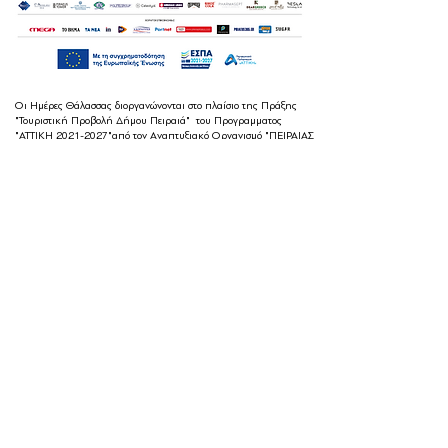
Οι Ημέρες Θάλασσας διοργανώνονται στο πλαίσιο της Πράξης
"Τουριστική Προβολή Δήμου Πειραιά" του Προγραμματος
"ΑΤΤΙΚΗ
2021-2027
"από τον Αναπτυξιακό Οργανισμό "ΠΕΙΡΑΙΑΣ
ΣΥΝ ΜΟΝΟΠΡΟΣΩΠΗ Α.Ε." σε συνεργασία με τη Διεύθυνση
Εξωστρέφειας, Ευρωπαϊκών Προγραμμάτων και Τουρισμού. Οι
δράσεις χρηματοδοτούνται από τους πόρους του Προγραμματος
"Αττική"
2021-2027
μεσω της Ο.Χ.Ε. του Δήμου Πειραιά. Ολες οι
εκδηλώσεις θα είναι δωρεάν.
ημέρες θάλασσας
© 2022 by
Destination Pireaus
Created by
Designature