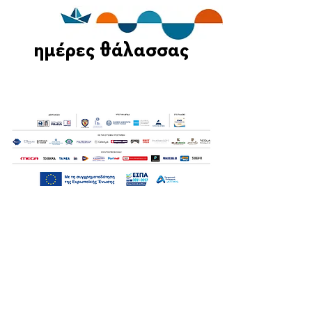
ημέρες θάλασσας
Οι Ημέρες Θάλασσας διοργανώνονται στο πλαίσιο της Πράξης
"Τουριστική Προβολή Δήμου Πειραιά" του Προγραμματος
"ΑΤΤΙΚΗ
2021-2027
"από τον Αναπτυξιακό Οργανισμό "ΠΕΙΡΑΙΑΣ
ΣΥΝ ΜΟΝΟΠΡΟΣΩΠΗ Α.Ε." σε συνεργασία με τη Διεύθυνση
Εξωστρέφειας, Ευρωπαϊκών Προγραμμάτων και Τουρισμού. Οι
δράσεις χρηματοδοτούνται από τους πόρους του Προγραμματος
"Αττική"
2021-2027
μεσω της Ο.Χ.Ε. του Δήμου Πειραιά. Ολες οι
εκδηλώσεις θα είναι δωρεάν.