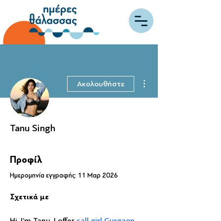
Περισσότερες ενέργειες
Ακολουθήστε
Tanu Singh
Προφίλ
Ημερομηνία εγγραφής: 11 Μαρ 2026
Σχετικά με
Hi, I’m Tanu. I offer 
call girl Gurgaon