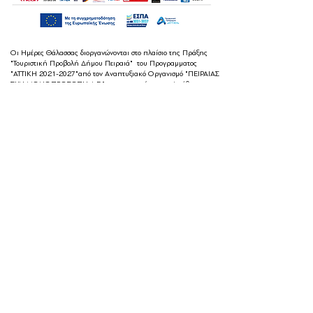
Οι Ημέρες Θάλασσας διοργανώνονται στο πλαίσιο της Πράξης
"Τουριστική Προβολή Δήμου Πειραιά" του Προγραμματος
"ΑΤΤΙΚΗ
2021-2027
"από τον Αναπτυξιακό Οργανισμό "ΠΕΙΡΑΙΑΣ
ΣΥΝ ΜΟΝΟΠΡΟΣΩΠΗ Α.Ε." σε συνεργασία με τη Διεύθυνση
Εξωστρέφειας, Ευρωπαϊκών Προγραμμάτων και Τουρισμού. Οι
δράσεις χρηματοδοτούνται από τους πόρους του Προγραμματος
"Αττική"
2021-2027
μεσω της Ο.Χ.Ε. του Δήμου Πειραιά. Ολες οι
εκδηλώσεις θα είναι δωρεάν.
ημέρες θάλασσας
© 2022 by
Destination Pireaus
Created by
Designature
Privacy Policy